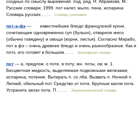
сходных по смыслу выражений. под. ред. Н. Абрамова, М.:
Русские словари, 1999. пот налет, мыло, пена, испарина
Словарь русских… …
Словарь синонимов
пот-а-фэ
— известнейшее блюдо французской кухни,
сочетающее одновременно суп (бульон), отварное мясо
(обычно говядину) и овощи (корни, листья). Согласно Мирабо,
пот а фэ – очень древнее блюдо и очень разнообразное. Как и
потэ, его готовят в большом… …
Кулинарный словарь
пот
— а, предлож. о поте, в поту; мн. поты, ов; м. 1.
Бесцветная жидкость, выделяемая подкожными железами;
испарина; потение. Вытирать п. со лба. Вызвать п. Ночной п.
Липкий, обильный пот. Средство от пота. Крупные капли пота.
Устранить запах пота. П.… …
Энциклопедический словарь