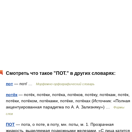
Смотреть что такое "ПОТ." в других словарях:
пот
— пот/ …
Морфемно-орфографический словарь
потёк
— потёк, потёки, потёка, потёков, потёку, потёкам, потёк,
потёки, потёком, потёками, потёке, потёках (Источник: «Полная
акцентуированная парадигма по А. А. Зализняку») …
Формы
слов
ПОТ
— пота, о поте, в поту, мн. поты, м. 1. Прозрачная
жидкость, выделяемая подкожными железами. «С лица катится