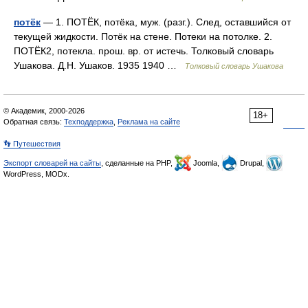
потёк
— 1. ПОТЁК, потёка, муж. (разг.). След, оставшийся от
текущей жидкости. Потёк на стене. Потеки на потолке. 2.
ПОТЁК2, потекла. прош. вр. от истечь. Толковый словарь
Ушакова. Д.Н. Ушаков. 1935 1940 …
Толковый словарь Ушакова
© Академик, 2000-2026
18+
Обратная связь:
Техподдержка
,
Реклама на сайте
👣 Путешествия
Экспорт словарей на сайты
, сделанные на PHP,
Joomla,
Drupal,
WordPress, MODx.