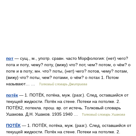
пот
— сущ., м., употр. сравн. часто Морфология: (нет) чего?
пота и поту, чему? поту, (вижу) что? пот, чем? потом, о чём? о
поте и в поту; мн. что? поты, (нет) чего? потов, чему? потам,
(вижу) что? поты, чем? потами, о чём? о потах 1. Потом
называют… …
Толковый словарь Дмитриева
потёк
— 1. ПОТЁК, потёка, муж. (разг.). След, оставшийся от
текущей жидкости. Потёк на стене. Потеки на потолке. 2.
ПОТЁК2, потекла. прош. вр. от истечь. Толковый словарь
Ушакова. Д.Н. Ушаков. 1935 1940 …
Толковый словарь Ушакова
ПОТЁК
— 1. ПОТЁК, потёка, муж. (разг.). След, оставшийся от
текущей жидкости. Потёк на стене. Потеки на потолке. 2.